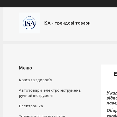
ISA - трендові товари
Е
Краса та здоров'я
Автотовари, електроінструмент,
У ка
ручний інструмент
відп
паве
Електроніка
Обир
улюб
Товари для дому та саду