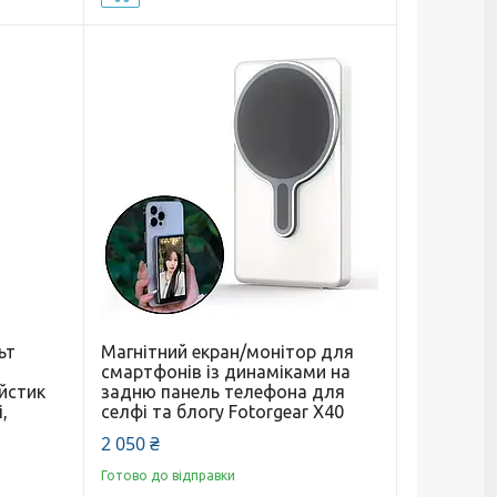
ьт
Магнітний екран/монітор для
смартфонів із динаміками на
йстик
задню панель телефона для
,
селфі та блогу Fotorgear X40
2 050 ₴
Готово до відправки