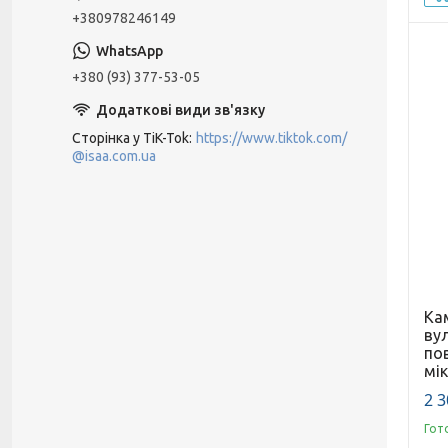
+380978246149
+380 (93) 377-53-05
Сторінка у TiK-Tok
https://www.tiktok.com/
@isaa.com.ua
Ка
вул
по
мі
2 3
Гот