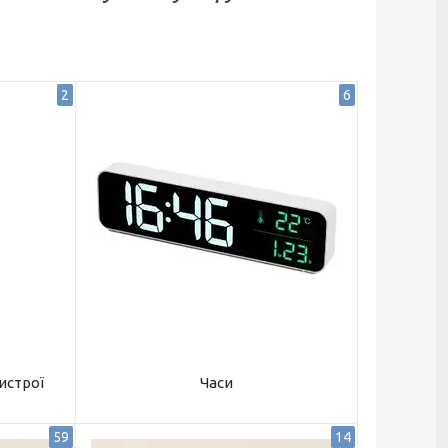
2
6
истрої
Часи
59
14