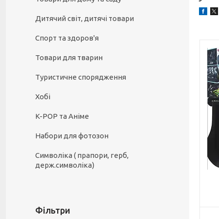
Дитячий світ, дитячі товари
Спорт та здоров'я
Товари для тварин
Туристичне спорядження
Хобі
K-POP та Аніме
Набори для фотозон
Символіка ( прапори, герб,
держ.символіка)
Фільтри