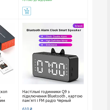
Купити
скоп
Настільні годинники Q9 з
,
підключення Bluetooth , картою
ким
пам'яті і FM радіо Черный
610 ₴