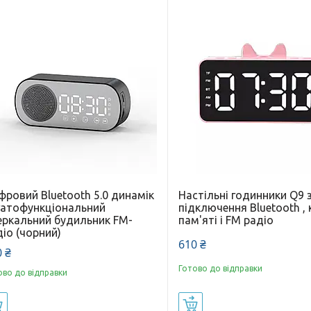
фровий Bluetooth 5.0 динамік
Настільні годинники Q9 
гатофункціональний
підключення Bluetooth ,
еркальний будильник FM-
пам'яті і FM радіо
іо (чорний)
610 ₴
 ₴
Готово до відправки
ово до відправки
Купити
Купити