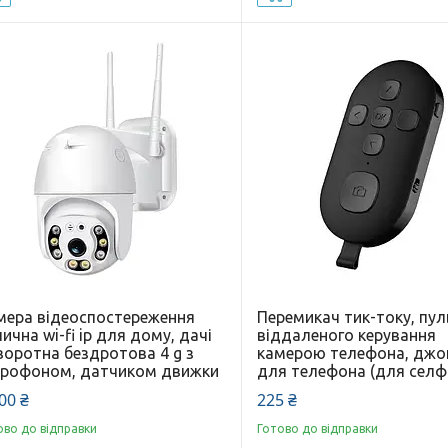
мера відеоспостереження
Перемикач тик-току, пул
ична wi-fi ip для дому, дачі
віддаленого керування
воротна бездротова 4 g з
камерою телефона, джо
крофоном, датчиком движки
для телефона (для селфі
00 ₴
225 ₴
ово до відправки
Готово до відправки