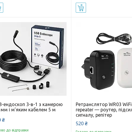
Купити
Купити
B-ендоскоп 3-в-1 з камерою
Ретранслятор WR03 WiFi
 мм і м’яким кабелем 5 м
repeater — роутер, підс
сигналу, репітер
 ₴
520 ₴
ово до відправки
Готово до відправки