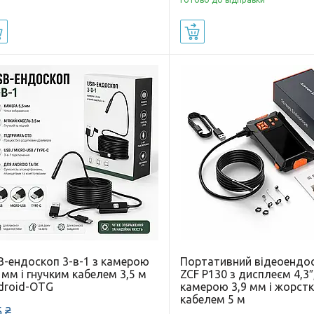
Купити
Купити
B-ендоскоп 3-в-1 з камерою
Портативний відеоендо
 мм і гнучким кабелем 3,5 м
ZCF P130 з дисплеєм 4,3″
droid-OTG
камерою 3,9 мм і жорст
кабелем 5 м
 ₴