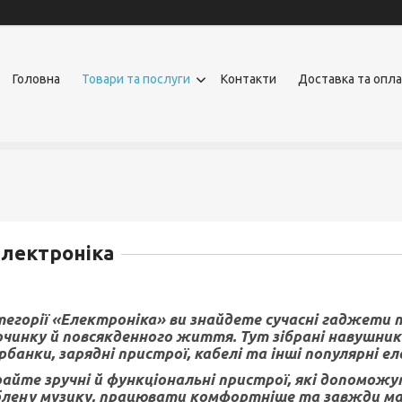
Головна
Товари та послуги
Контакти
Доставка та опл
лектроніка
тегорії «Електроніка» ви знайдете сучасні гаджети т
очинку й повсякденного життя. Тут зібрані навушни
рбанки, зарядні пристрої, кабелі та інші популярні е
айте зручні й функціональні пристрої, які допоможу
лену музику, працювати комфортніше та завжди мат