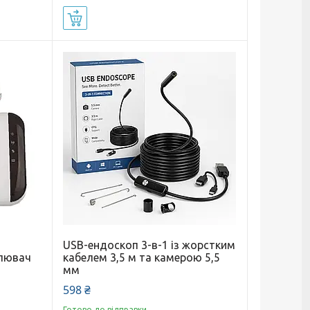
Купити
USB-ендоскоп 3-в-1 із жорстким
илювач
кабелем 3,5 м та камерою 5,5
мм
598 ₴
Готово до відправки