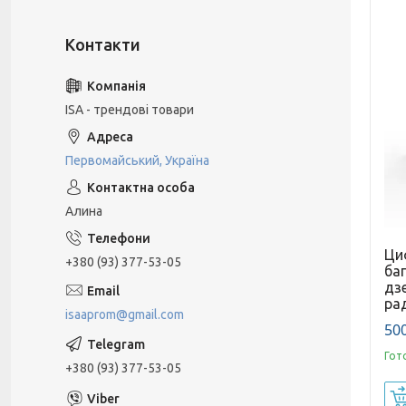
ISA - трендові товари
Первомайський, Україна
Алина
Ци
+380 (93) 377-53-05
ба
дз
рад
isaaprom@gmail.com
500
Гот
+380 (93) 377-53-05