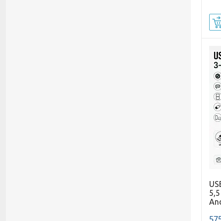
US
5,5
An
575