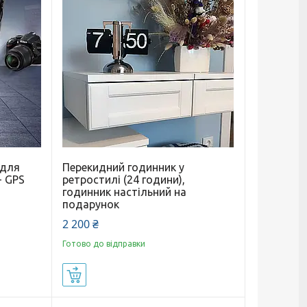
 для
Перекидний годинник у
+ GPS
ретростилі (24 години),
годинник настільний на
подарунок
2 200 ₴
Готово до відправки
Купити