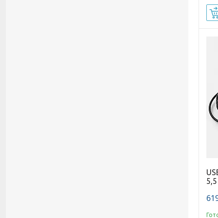
US
5,5
619
Гот