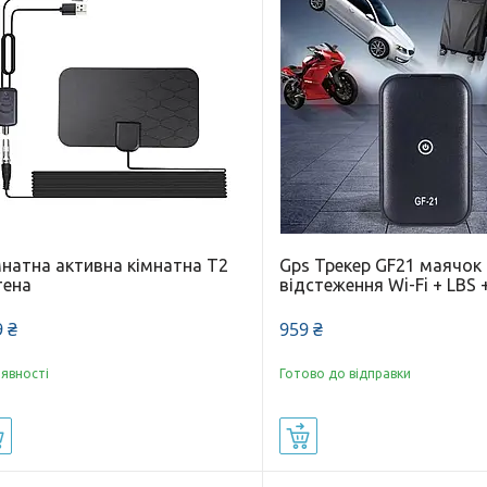
мнатна активна кімнатна T2
Gps Трекер GF21 маячок
тена
відстеження Wi-Fi + LBS 
 ₴
959 ₴
аявності
Готово до відправки
Купити
Купити