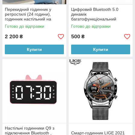
Перекидний годинник у
Цифровий Bluetooth 5.0
ретростилі (24 години),
динамік
годинник настільний на
багатофункціональний
подарунок
дзеркальний будильник FM-
Готово до відправки
Готово до відправки
радіо (чорний)
2 200
500
₴
₴
Купити
Купити
Настільні годинники Q9 з
підключення Bluetooth ,
Смарт-годинник LIGE 2021