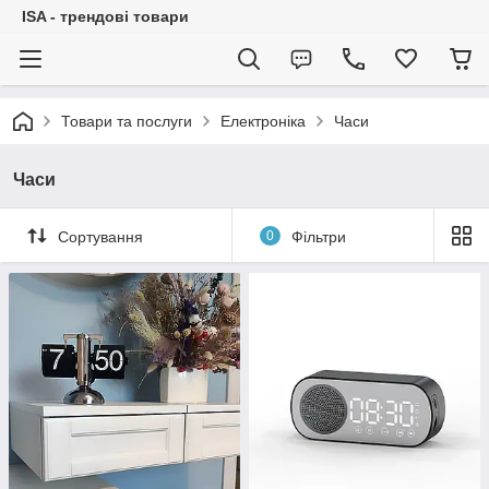
ISA - трендові товари
Товари та послуги
Електроніка
Часи
Часи
Сортування
0
Фільтри