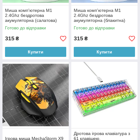
Миша комп'ютерна M1
Миша комп'ютерна M1
2.4Ghz бездротова
2.4Ghz бездротова
акумуляторна (салатова)
акумуляторна (блакитна)
Готово до відправки
Готово до відправки
315
315
₴
₴
Купити
Купити
Дротова ігрова клавіатура з
Ігрова миша MechaStorm X9
61 клавішею,