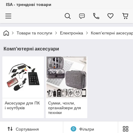
ISA - трендові товари
Товари та послуги
Електроніка
Комп'ютерні аксесуа
Комп'ютерні аксесуари
Аксесуари для ПК
Сумки, чохли,
і ноутбуків
органайзери для
техніки
Сортування
0
Фільтри