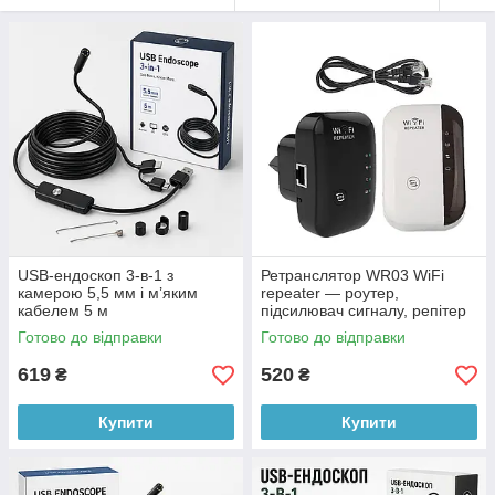
USB-ендоскоп 3-в-1 з
Ретранслятор WR03 WiFi
камерою 5,5 мм і м’яким
repeater — роутер,
кабелем 5 м
підсилювач сигналу, репітер
Готово до відправки
Готово до відправки
619
520
₴
₴
Купити
Купити