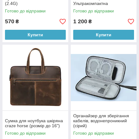
(2.4G)
Ультракомпактна
Мініклавіатура для ПК-
Готово до відправки
Готово до відправки
геймерів
570
1 200
₴
₴
Купити
Купити
Органайзер для зберігання
Сумка для ноутбука шкіряна
кабелів, водонепроникний
craze horse (розмір до 16")
(сірий)
Готово до відправки
Готово до відправки