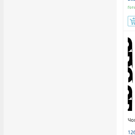
Гот
Чох
126