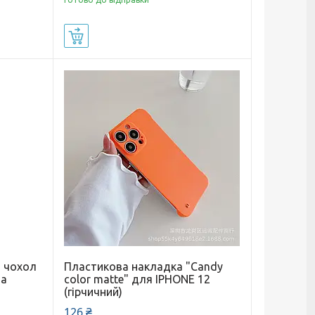
Купити
й чохол
Пластикова накладка "Candy
на
color matte" для IPHONE 12
(гірчичний)
126 ₴