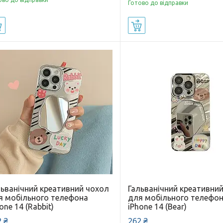
Готово до відправки
Купити
Купити
льванічний креативний чохол
Гальванічний креативни
я мобільного телефона
для мобільного телефо
one 14 (Rabbit)
iPhone 14 (Bear)
 ₴
262 ₴