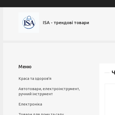
ISA - трендові товари
Ч
Краса та здоров'я
Автотовари, електроінструмент,
ручний інструмент
Електроніка
Товари для дому та саду