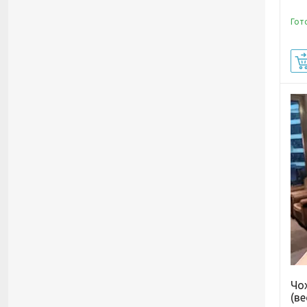
Гот
Чо
(ве