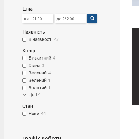
Ціна
Наявність
В наявності
43
Колір
Блакитний
4
Білий
3
Зелений
4
Зелений
1
Золотий
1
Ще 12
Стан
Нове
44
Графік роботи