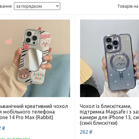
льванічний креативний чохол
Чохол із блискітками,
я мобільного телефона
підтримка Magsafe і з з
one 14 Pro Max (Rabbit)
камери для iPhone 13, си
(синії блискітки)
 ₴
262 ₴
ово до відправки