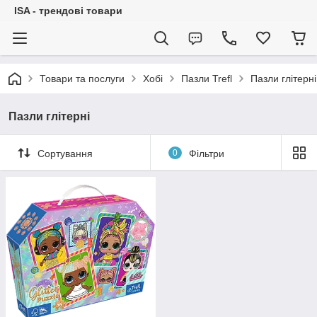
ISA - трендові товари
Товари та послуги
Хобі
Пазли Trefl
Пазли глітерні
Пазли глітерні
Сортування
0
Фільтри