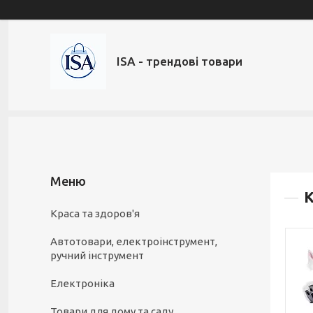
ISA - трендові товари
Краса та здоров'я
Автотовари, електроінструмент,
ручний інструмент
Електроніка
Товари для дому та саду