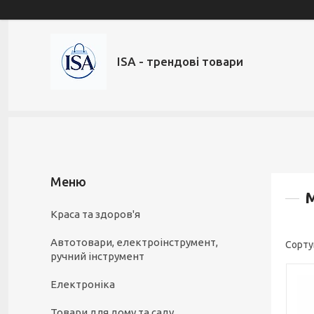
ISA - трендові товари
М
Краса та здоров'я
Автотовари, електроінструмент,
ручний інструмент
Електроніка
Товари для дому та саду