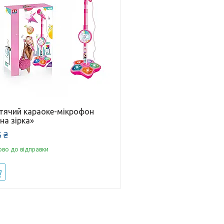
тячий караоке-мікрофон
на зірка»
 ₴
ово до відправки
Купити