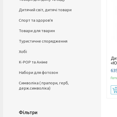
Дитячий світ, дитячі товари
Спорт та здоров'я
Товари для тварин
Туристичне спорядження
Хобі
Ди
K-POP та Аніме
«Ю
635
Набори для фотозон
Гот
Символіка ( прапори, герб,
держ.символіка)
Фільтри