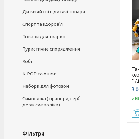
Дитячий світ, дитячі товари
Спорт та здоров'я
Товари для тварин
Туристичне спорядження
Хобі
Тан
K-POP та Аніме
ке
гі
Набори для фотозон
3 0
Символіка ( прапори, герб,
В н
держ.символіка)
Фільтри