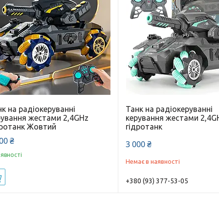
к на радіокеруванні
Танк на радіокеруванні
рування жестами 2,4GHz
керування жестами 2,4G
дротанк Жовтий
гідротанк
00 ₴
3 000 ₴
аявності
Немає в наявності
Купити
+380 (93) 377-53-05