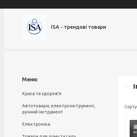
ISA - трендові товари
І
Краса та здоров'я
Автотовари, електроінструмент,
ручний інструмент
Електроніка
Товари для дому та саду