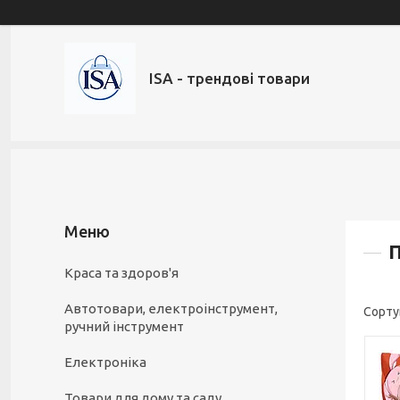
ISA - трендові товари
Краса та здоров'я
Автотовари, електроінструмент,
ручний інструмент
Електроніка
Товари для дому та саду