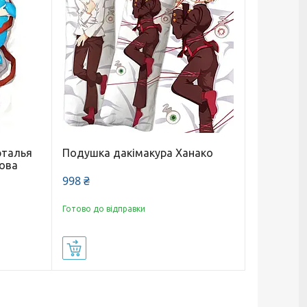
рталья
Подушка дакімакура Ханако
рова
998 ₴
Готово до відправки
Купити