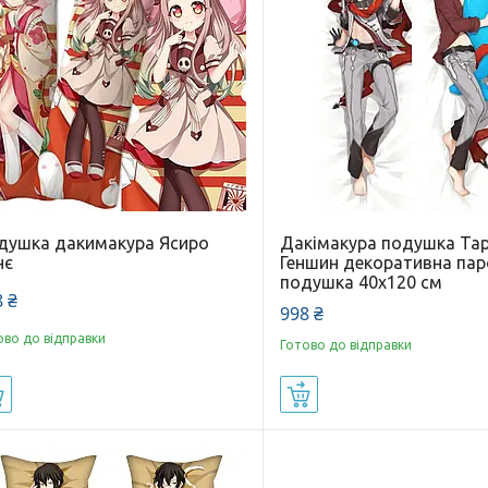
душка дакимакура Ясиро
Дакімакура подушка Та
нє
Геншин декоративна па
подушка 40x120 см
 ₴
998 ₴
ово до відправки
Готово до відправки
Купити
Купити