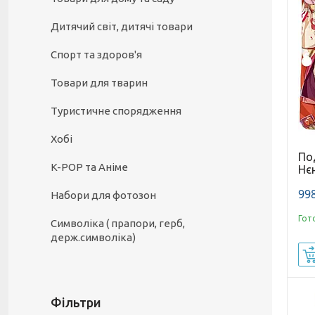
Дитячий світ, дитячі товари
Спорт та здоров'я
Товари для тварин
Туристичне спорядження
Хобі
По
K-POP та Аніме
Нє
998
Набори для фотозон
Гот
Символіка ( прапори, герб,
держ.символіка)
Фільтри