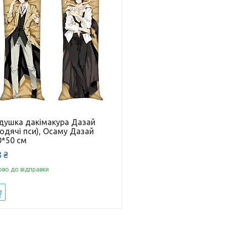
душка дакімакура Дазай
одячі пси), Осаму Дазай
0*50 см
 ₴
ово до відправки
Купити