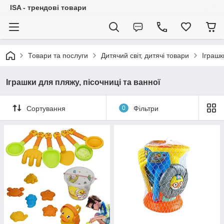
ISA - трендові товари
Товари та послуги
Дитячий світ, дитячі товари
Іграшк
Іграшки для пляжу, пісочниці та ванної
Сортування
0
Фільтри