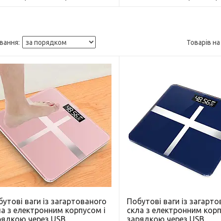
утові ваги із загартованого
Побутові ваги із загарт
ла з електронним корпусом і
скла з електронним корп
рядкою через USB
зарядкою через USB