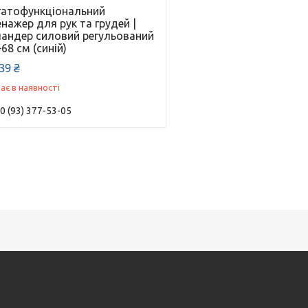
гатофункціональний
нажер для рук та грудей |
пандер силовий регульований
68 см (синій)
39 ₴
ає в наявності
0 (93) 377-53-05