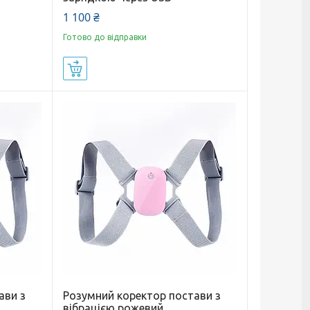
1 100 ₴
Готово до відправки
Купити
ави з
Розумний коректор постави з
вібрацією рожевий