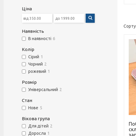
Ціна
Наявність
В наявності
6
Колір
Сірий
1
Чорний
2
рожевий
1
Розмір
Універсальний
2
Стан
Нове
5
Вікова група
Поб
Для дітей
2
ск
Доросла
1
за