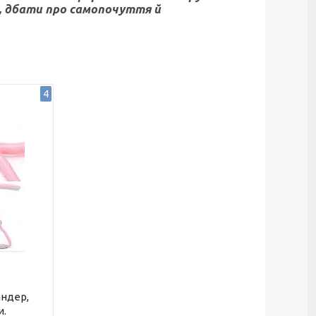
 дбати про самопочуття й
4
андер,
и.