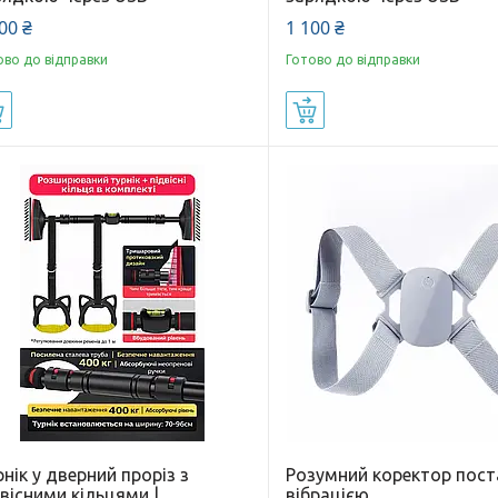
00 ₴
1 100 ₴
ово до відправки
Готово до відправки
Купити
Купити
нік у дверний проріз з
Розумний коректор пост
вісними кільцями |
вібрацією