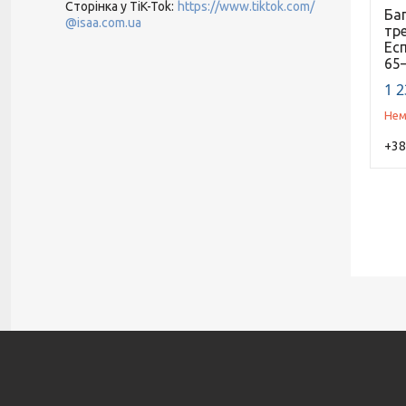
Сторінка у TiK-Tok
https://www.tiktok.com/
Ба
@isaa.com.ua
тре
Ес
65–
1 2
Нем
+38