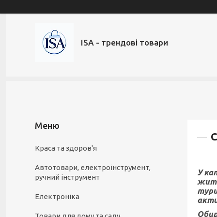
ISA - трендові товари
С
Краса та здоров'я
Автотовари, електроінструмент,
У ка
ручний інструмент
житт
тури
Електроніка
акти
Обир
Товари для дому та саду