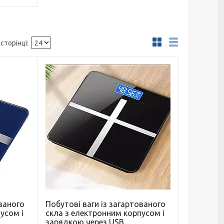
ованого
Побутові ваги із загартованого
усом і
скла з електронним корпусом і
зарядкою через USB